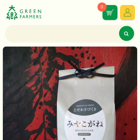
0
カ
ロ
ー
グ
ト
イ
の
ン
本
中
文
の
へ
数
移
量：
動
す
る