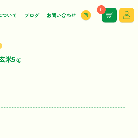
0
カ
について
ブログ
お問い合わせ
ー
ト
の
中
の
数
量：
玄米5㎏