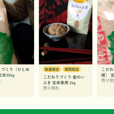
りづくり（ひとめ
こだわ
数量限定
期間限定
米30kg
姫） 玄
こだわりづくり 金のい
れ
売り切
ぶき 玄米専用 2kg
売り切れ