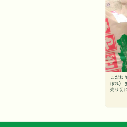
こだわ
ぼれ） 玄
売り切