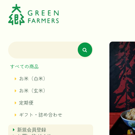
本
文
へ
移
動
す
すべての商品
る
お米（白米）
お米（玄米）
定期便
ギフト・詰め合わせ
新規会員登録